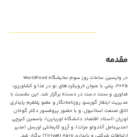
مقدمه
در واپسین ساعات روز سوم نمایشگاه WorldFood
2025، پنلی با عنوان «رویکردهای نو در غذا و کشاورزی؛
فناوری و سنت دست در دست» برگزار شد. این نشست با
مدیریت ایلغاز گورسو، روزنامه‌نگار و عضو پلتفرم پایداری
اتاق صنعت استانبول، و با حضور پروفسور دکتر گوخان
اوزران (استاد اقتصاد دانشگاه اوزیاین)، یاسمین کیرچی
(مدیرعامل آنادولو مرات)، و آرزو کایمانلی اورسل (مدیر
ارتباطات شرکتی و پایداری Tiriyaki Agro) برگزار شد.