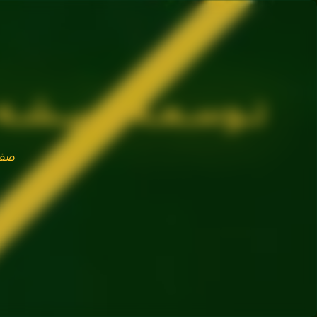
فتن
ه
حتوا
تـــوســـعـــه‌ از ریـــشـــه
صفح